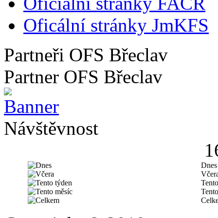
Oficíální stránky FAČR
Oficální stránky JmKFS
Partneři OFS Břeclav
Partner OFS Břeclav
Návštěvnost
1
Dnes
Včer
Tento
Tento
Celk