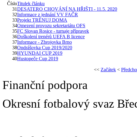
Číslo
Titulek článku
31
DESATERO CHOVÁNÍ NA HŘIŠTI - 11.5. 2020
32
Informace z jednání VV FAČR
33
Projekt TRÉNUJ DOMA
34
Omezení provozu sekretariátu OFS
35
FC Slovan Rosice - turnaje přípravek
36
Doškolení trenérů UEFA B licence
37
Informace - Zbrojovka Brno
38
Ondrášovka Cup 2019/2020
39
HYUNDAI CUP 2019
40
Hustopeče Cup 2019
<<
Začátek
<
Předcho
Finanční podpora
Okresní fotbalový svaz Bře